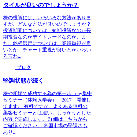
タイルが良いのでしょうか？
株の投資には、いろいろな方法がありま
すが、どんな方法が良いのでしょうか？
投資期間については、短期投資なのか長
期投資なのかデイトレードなのか、ま
た、銘柄選定については、業績重視が良
いとか、チャート重視が良いとかいろい
ろ言わ...
ブログ
堅調状態が続く
株や相場で成功する為の第一歩 1day集中
セミナー（体験入学会） 2017 開催し
てます。 有料ですが、よくある無料の
集客セミナーとは違い、しっかりとした
内容で実施します。 詳細はこちらから
ご確認ください。 米国市場の堅調さも
あり...