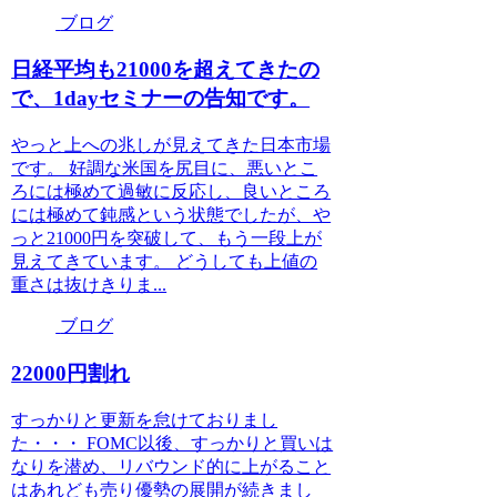
ブログ
日経平均も21000を超えてきたの
で、1dayセミナーの告知です。
やっと上への兆しが見えてきた日本市場
です。 好調な米国を尻目に、悪いとこ
ろには極めて過敏に反応し、良いところ
には極めて鈍感という状態でしたが、や
っと21000円を突破して、もう一段上が
見えてきています。 どうしても上値の
重さは抜けきりま...
ブログ
22000円割れ
すっかりと更新を怠けておりまし
た・・・ FOMC以後、すっかりと買いは
なりを潜め、リバウンド的に上がること
はあれども売り優勢の展開が続きまし