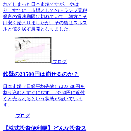
れてしまった日本市場ですが、 やは
り、すでに、市場としてのトランプ関税
発言の賞味期限は切れていて、朝方こそ
は安く始まりましたが、その後はスルス
ルと値を戻す展開となりました。
ブログ
鉄壁の23500円は崩せるのか？
日本市場（日経平均先物）は23500円を
割り込むとすぐに戻す、23750円に近付
くと売られるという状態が続いていま
す。
ブログ
【株式投資便利帳】どんな投資ス