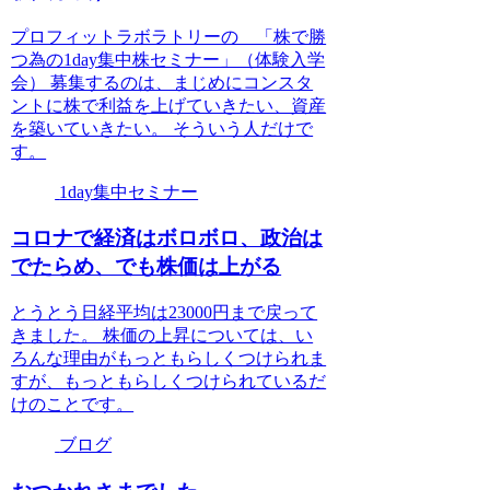
プロフィットラボラトリーの 「株で勝
つ為の1day集中株セミナー」（体験入学
会） 募集するのは、まじめにコンスタ
ントに株で利益を上げていきたい、資産
を築いていきたい。 そういう人だけで
す。
1day集中セミナー
コロナで経済はボロボロ、政治は
でたらめ、でも株価は上がる
とうとう日経平均は23000円まで戻って
きました。 株価の上昇については、い
ろんな理由がもっともらしくつけられま
すが、もっともらしくつけられているだ
けのことです。
ブログ