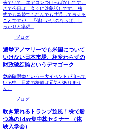
来ていて、エアコンつけっぱなしです。
さて今日は、久々に啓蒙話しです。 株
式でも為替でもなんでも共通して言える
ことですが、 「儲けたいのならば、し
っかりと準備...
ブログ
選挙アノマリーでも米国について
いけない日本市場、相変わらずの
財政破綻論というデマゴーク
衆議院選挙という一大イベントが迫って
いる中、日本の株価は元気がありませ
ん。
ブログ
吹き荒れるトランプ旋風！株で勝
つ為の1day集中株セミナー （体
験入学会）