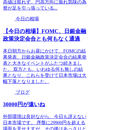
高値は取れず、円高方向に振れ気味の為
替が足を引っ張っている...
今日の相場
【今日の相場】FOMC、日銀金融
政策決定会合とも何もなく通過
本日朝方からお昼にかけて、FOMCの結
果発表、日銀金融政策決定会合の結果発
表と大きなイベントがふたつ続きまし
た。 双方とも、いわゆる何も無しの結
果となり、これらを受けて日本市場は大
幅下落となりました。
ブログ
30000円が遠いね
外部環境は良好ながら、今日も冴えない
日本市場です。 序盤に29900円を超える
場面を見せますが、その後はあっさりと