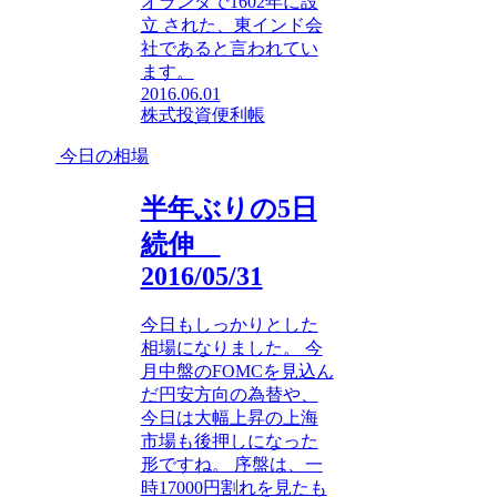
オランダで1602年に設
立 された、東インド会
社であると言われてい
ます。
2016.06.01
株式投資便利帳
今日の相場
半年ぶりの5日
続伸
2016/05/31
今日もしっかりとした
相場になりました。 今
月中盤のFOMCを見込ん
だ円安方向の為替や、
今日は大幅上昇の上海
市場も後押しになった
形ですね。 序盤は、一
時17000円割れを見たも