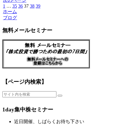
次のページ
前
1
…
35
36
37
38
39
次
ホーム
へ
へ
ブログ
無料メールセミナー
【ページ内検索】
1day集中株セミナー
近日開催、しばらくお待ち下さい