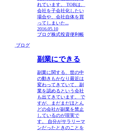
れています。 TOBは、
会社を子会社化したい
場合や、会社自体を買
ってしまいた...
2016.05.10
ブログ
株式投資便利帳
ブログ
副業にできる
副業に関する、世の中
の動きもかなり最近は
変わってきていて、副
業を認めるという会社
も出てきています。 で
すが、まだまだほとん
どの会社が副業を禁止
しているのが現実で
す。 自分がサラリーマ
ンだったときのことを