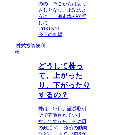
のの、そこからは切り
返しとなり、上記のよ
うに、上海市場が後押
しに...
2016.05.31
今日の相場
株式投資便利
帳
どうして株っ
て、上がった
り、下がったり
するの？
株は、毎日、証券取引
所で売買されていま
す。ですから、その日
の政治 や、経済の動向
などによって、値段が