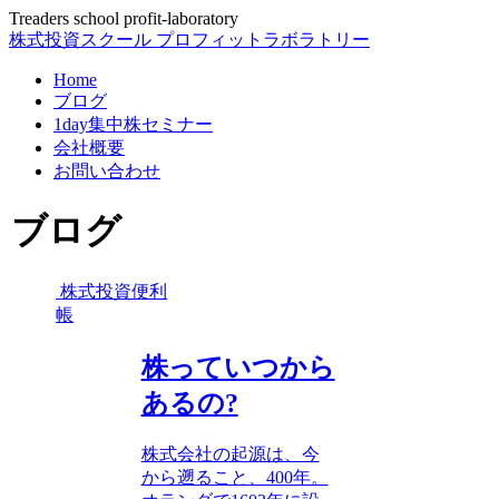
Treaders school profit-laboratory
株式投資スクール プロフィットラボラトリー
Home
ブログ
1day集中株セミナー
会社概要
お問い合わせ
ブログ
株式投資便利
帳
株っていつから
あるの?
株式会社の起源は、今
から遡ること、400年。