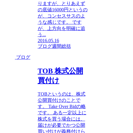
りますが、とりあえず
の底値16000円というの
が、コンセスサスのよ
うな感じです。 です
が、上方向を明確に追
う...
2016.05.16
ブログ
週間総括
ブログ
TOB 株式公開
買付け
TOBというのは、株式
公開買付けのことで
す。 Take Over Bidの略
です。 ある一定以上に
株式を買う場合には、
届けが必要でかつ公開
買い付けが義務付けら