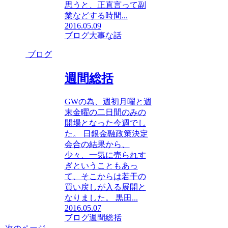
思うと、正直言って副
業などする時間...
2016.05.09
ブログ
大事な話
ブログ
週間総括
GWの為、週初月曜と週
末金曜の二日間のみの
開場となった今週でし
た。 日銀金融政策決定
会合の結果から、
少々、一気に売られす
ぎということもあっ
て、そこからは若干の
買い戻しが入る展開と
なりました。 黒田...
2016.05.07
ブログ
週間総括