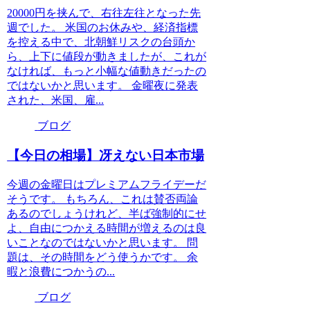
20000円を挟んで、右往左往となった先
週でした。 米国のお休みや、経済指標
を控える中で、北朝鮮リスクの台頭か
ら、上下に値段が動きましたが、これが
なければ、もっと小幅な値動きだったの
ではないかと思います。 金曜夜に発表
された、米国、雇...
ブログ
【今日の相場】冴えない日本市場
今週の金曜日はプレミアムフライデーだ
そうです。 もちろん、これは賛否両論
あるのでしょうけれど、半ば強制的にせ
よ、自由につかえる時間が増えるのは良
いことなのではないかと思います。 問
題は、その時間をどう使うかです。 余
暇と浪費につかうの...
ブログ