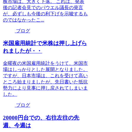
株市場は、大きく下落。 これは、発表
後の記者会見でのパウエル議長の発言
が、必ずしも今後の利下げを示唆するも
のではなかったこ...
ブログ
米国雇用統計で米株は押し上げら
れましたが・・
金曜夜の米国雇用統計をうけて、米国市
場はしっかりとした展開となりました。
ですが、日本市場は、これを受けて高い
ところ始まりましたが、先日書いた抵抗
勢力により見事に押し戻されてしまいま
した。
ブログ
20000円台での、右往左往の先
週、今週は