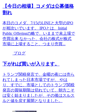
【今日の相場】コメダは公募価格
割れ
本日のコメダ、7/15のLINEと大型のIPO
が相次いでいます。 IPOとは、Initial
Public Offeringの略で、いままで未上場で
売買出来 なかった、会社の株式が株式
市場に上場すること、つまり売買...
ブログ
下がれば買いが入ります。
トランプ関税発言で、金曜の夜には売ら
れてしまった日本市場ですが、 やは
り、すでに、市場としてのトランプ関税
発言の賞味期限は切れていて、朝方こそ
は安く始まりましたが、その後はスルス
ルと値を戻す展開となりました。