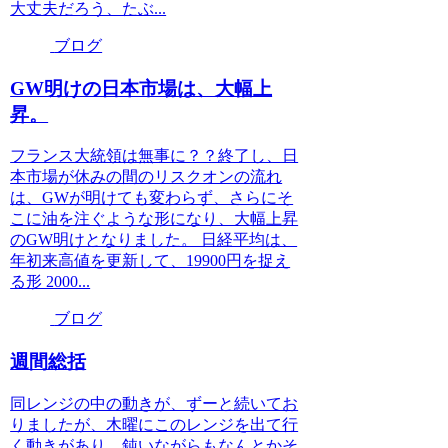
大丈夫だろう、たぶ...
ブログ
GW明けの日本市場は、大幅上
昇。
フランス大統領は無事に？？終了し、日
本市場が休みの間のリスクオンの流れ
は、GWが明けても変わらず、さらにそ
こに油を注ぐような形になり、大幅上昇
のGW明けとなりました。 日経平均は、
年初来高値を更新して、19900円を捉え
る形 2000...
ブログ
週間総括
同レンジの中の動きが、ずーと続いてお
りましたが、木曜にこのレンジを出て行
く動きがあり、鈍いながらもなんとかそ