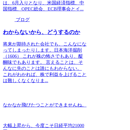
は、6月入りとなり、米国経済指標、中
国指標、OPEC総会、ECB理事会とイ...
ブログ
わからないから、どうするのか
将来が期待された会社でも、こんなにな
ってしまったりします。日本海洋掘削
（1606） これが株の怖さでもあり、醍
醐味でもあります。 言えることは、そ
んなに先のことは誰にもわからない。
これがわかれば、株で利益を上げること
は難しくなくなりま...
なかなか飛びたつことができませんね。
大幅上昇から、今度こそ日経平均21000