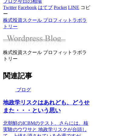
ブログ
今日の相場
Twitter
Facebook
はてブ
Pocket
LINE
コピ
ー
株式投資スクール プロフィットラボラ
トリー
株式投資スクール プロフィットラボラ
トリー
関連記事
ブログ
地政学リスクはあれども、どうせ
また・・・という思い
北朝鮮のICBMのテスト、さらには、核
実験のウワサと 地政学リスクが台頭し
て、上値を消されている今週ですが、