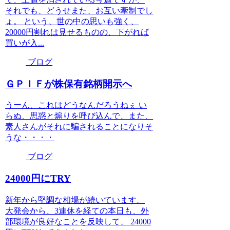
それでも、どうせまた、お互い牽制でし
ょ。 という、世の中の思いも強く、
20000円割れは見せるものの、下がれば
買いが入...
ブログ
ＧＰＩＦが株保有銘柄開示へ
うーん、これはどうなんだろうねぇ い
らぬ、思惑と煽りを呼び込んで、また、
素人さんがそれに騙されることになりそ
うな・・・・
ブログ
24000円にTRY
新年から堅調な相場が続いています。
大発会から、3連休を経ての本日も、外
部環境が良好なことを反映して、 24000