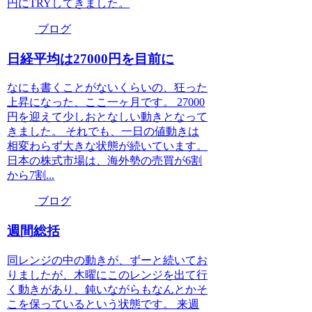
円にTRYしてきました。
ブログ
日経平均は27000円を目前に
なにも書くことがないくらいの、狂った
上昇になった、ここ一ヶ月です。 27000
円を迎えて少しおとなしい動きとなって
きました。 それでも、一日の値動きは
相変わらず大きな状態が続いています。
日本の株式市場は、海外勢の売買が6割
から7割...
ブログ
週間総括
同レンジの中の動きが、ずーと続いてお
りましたが、木曜にこのレンジを出て行
く動きがあり、鈍いながらもなんとかそ
こを保っているという状態です。 来週