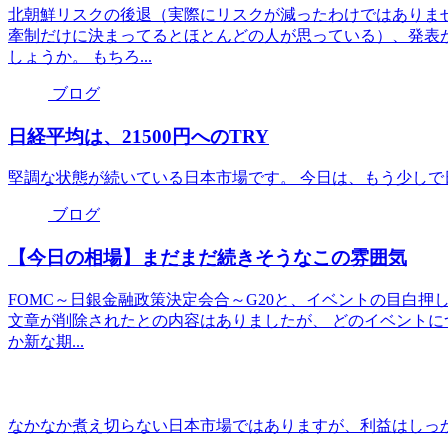
北朝鮮リスクの後退（実際にリスクが減ったわけではありま
牽制だけに決まってるとほとんどの人が思っている）、発表
しょうか。 もちろ...
ブログ
日経平均は、21500円へのTRY
堅調な状態が続いている日本市場です。 今日は、もう少しで日
ブログ
【今日の相場】まだまだ続きそうなこの雰囲気
FOMC～日銀金融政策決定会合～G20と、イベントの目白押
文章が削除されたとの内容はありましたが、 どのイベントに
か新な期...
なかなか煮え切らない日本市場ではありますが、利益はしっか