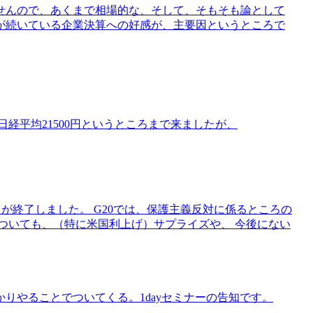
せんので、あくまで相場的な、そして、そもそも論として
が続いている企業決算への好感が、主要因というところで
経平均21500円というところまで来ましたが、
しが終了しました。 G20では、保護主義反対に係るところの
ついても、（特に米国利上げ）サプライズや、 今後にない
りやることでついてくる。1dayセミナーの告知です。