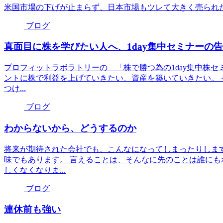
米国市場の下げが止まらず、日本市場もツレて大きく売られ
ブログ
真面目に株を学びたい人へ、1day集中セミナーの
プロフィットラボラトリーの 「株で勝つ為の1day集中株
ントに株で利益を上げていきたい、資産を築いていきたい。 
つけ...
ブログ
わからないから、どうするのか
将来が期待された会社でも、こんなになってしまったりします
味でもあります。 言えることは、そんなに先のことは誰にも
しくなくなりま...
ブログ
連休前も強い