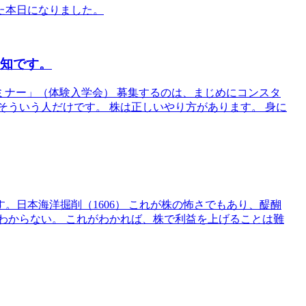
た本日になりました。
告知です。
セミナー」（体験入学会） 募集するのは、まじめにコンスタ
そういう人だけです。 株は正しいやり方があります。 身に
。日本海洋掘削（1606） これが株の怖さでもあり、醍醐
わからない。 これがわかれば、株で利益を上げることは難