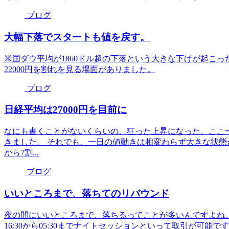
ブログ
大幅下落でスタートも値を戻す。
米国ダウ平均が1860ドル超の下落という大きな下げが起こ
22000円を割れを見る場面がありました。
ブログ
日経平均は27000円を目前に
なにも書くことがないくらいの、狂った上昇になった、ここ一ヶ
きました。 それでも、一日の値動きは相変わらず大きな状態
から7割...
ブログ
いいところまで、落ちてのリバウンド
夜の間にいいところまで、落ちるってことが多いんですよね
16:30から05:30までナイトセッションといって取引が可能で