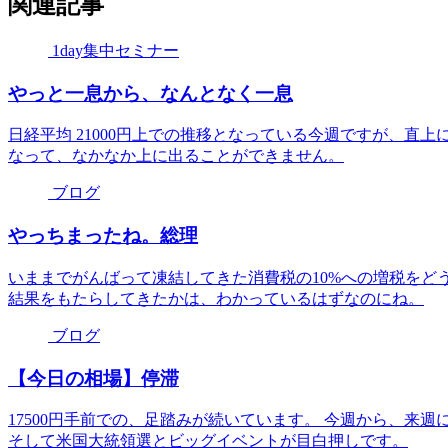
関連記事
1day集中セミナー
やっと一息から、なんとなく一息
日経平均 21000円上での推移となっている今週ですが、直上
なって、なかなか上に出ることができません。
ブログ
やっちまったね。総理
いままでがんばって凍結してきた消費税の10%への増税をど
結果をもたらしてきたかは、わかっているはずなのにね。
ブログ
【今日の相場】停滞
17500円手前での、足踏みが続いています。 今週から、来
そして米国大統領選とビッグイベントが目白押しです。