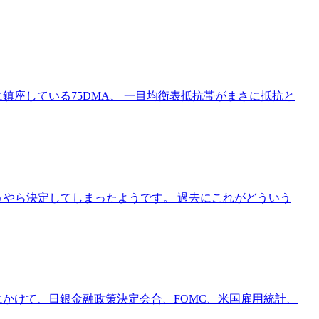
に鎮座している75DMA、 一目均衡表抵抗帯がまさに抵抗と
うやら決定してしまったようです。 過去にこれがどういう
週にかけて、日銀金融政策決定会合、FOMC、米国雇用統計、