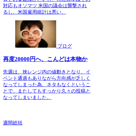
対応もオソマツ 米国の議会は襲撃され
るし、米国雇用統計は悪い、
ブログ
再度20000円へ、こんどは本物か
先週は、挟レンジ内の値動きとなり、イ
ベント通過もありながら方向感が乏しく
なってしまった為、ネタもなくというこ
とで、またしてもすっかり久々の投稿と
なってしまいました。
週間総括