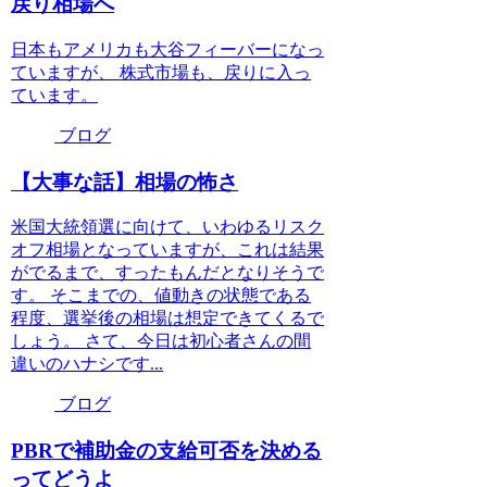
戻り相場へ
日本もアメリカも大谷フィーバーになっ
ていますが、 株式市場も、戻りに入っ
ています。
ブログ
【大事な話】相場の怖さ
米国大統領選に向けて、いわゆるリスク
オフ相場となっていますが、これは結果
がでるまで、すったもんだとなりそうで
す。 そこまでの、値動きの状態である
程度、選挙後の相場は想定できてくるで
しょう。 さて、今日は初心者さんの間
違いのハナシです...
ブログ
PBRで補助金の支給可否を決める
ってどうよ