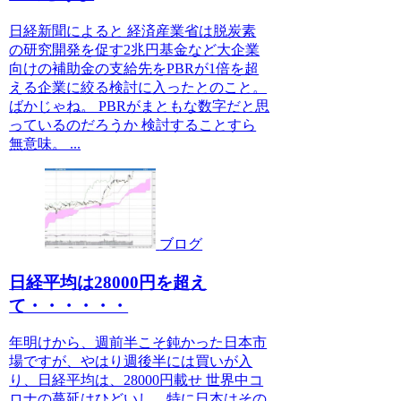
日経新聞によると 経済産業省は脱炭素
の研究開発を促す2兆円基金など大企業
向けの補助金の支給先をPBRが1倍を超
える企業に絞る検討に入ったとのこと。
ばかじゃね。 PBRがまともな数字だと思
っているのだろうか 検討することすら
無意味。 ...
ブログ
日経平均は28000円を超え
て・・・・・・
年明けから、週前半こそ鈍かった日本市
場ですが、やはり週後半には買いが入
り、日経平均は、28000円載せ 世界中コ
ロナの蔓延はひどいし、特に日本はその