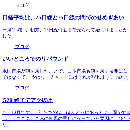
ブログ
日経平均は、25日線と75日線の間でのせめぎあい
日経平均は、朝方、75日線付近まで売られて始まりましたが
した。
ブログ
いいところでのリバウンド
米国市場が値を戻したことで、日本市場も値を戻す展開にな
ではなくて、 やはり、チャートにはそれが現れます。 現れ
ブログ
G20 終了でアク抜け
もう12月です。 1年たつのは、ほんとうにあっという間ですね
いう、ここのところの相場の重しになっていた要因に、ひと
た。