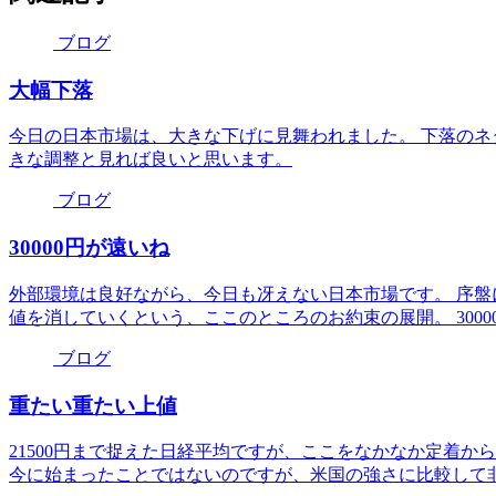
ブログ
大幅下落
今日の日本市場は、大きな下げに見舞われました。 下落の
きな調整と見れば良いと思います。
ブログ
30000円が遠いね
外部環境は良好ながら、今日も冴えない日本市場です。 序盤に
値を消していくという、ここのところのお約束の展開。 300
ブログ
重たい重たい上値
21500円まで捉えた日経平均ですが、ここをなかなか定着
今に始まったことではないのですが、米国の強さに比較して