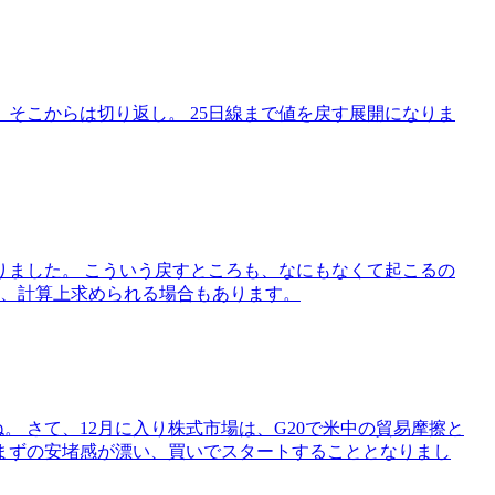
、そこからは切り返し。 25日線まで値を戻す展開になりま
りました。 こういう戻すところも、なにもなくて起こるの
ず、計算上求められる場合もあります。
。 さて、12月に入り株式市場は、G20で米中の貿易摩擦と
まずの安堵感が漂い、買いでスタートすることとなりまし