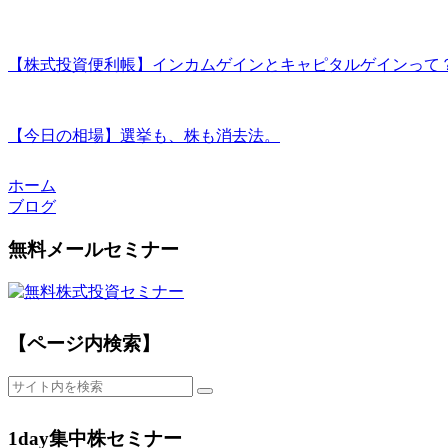
【株式投資便利帳】インカムゲインとキャピタルゲインって
【今日の相場】選挙も、株も消去法。
ホーム
ブログ
無料メールセミナー
【ページ内検索】
1day集中株セミナー